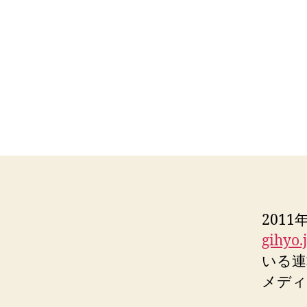
201
gihyo.
いる連
メディ