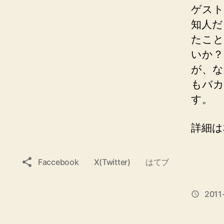
ゲスト
知人だ
たこと
いか？
が、な
もバカ
す。
詳細は
SNS
Faccebook
X(Twitter)
はてブ
Share
リ
ン
2011
投
ク
稿
日