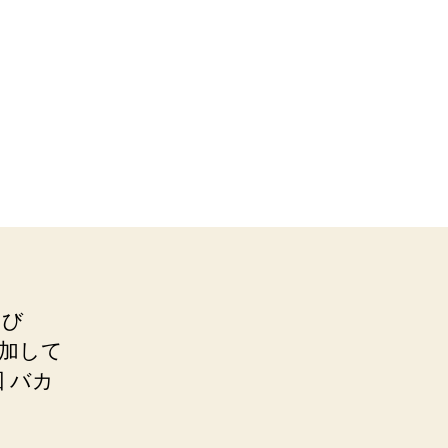
よび
加して
 バカ
。