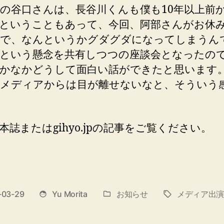
の谷口さんは、長谷川くんも僕も10年以上前
ということもあって、今回、阿部さんがお休
で、なんというかグダグダになってしまうん
という懸念を共有しつつの座談会となったの
かなかどうして面白い話ができたと思います
メディアからは目が離せないなと、そういう
本誌またはgihyo.jpの記事をご覧ください。
-03-29
Yu Morita
お知らせ
メディア出
投
タ
カ
稿
グ
テ
者
ゴ