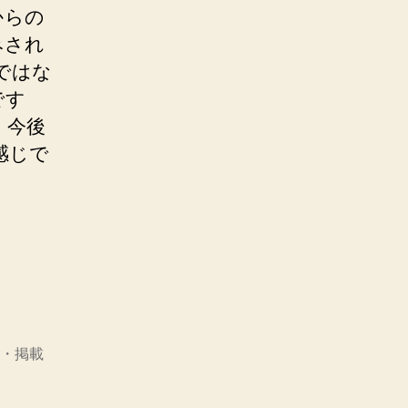
からの
みされ
ではな
です
。今後
感じで
演・掲載