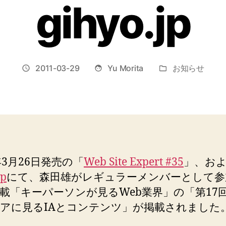
gihyo.jp
2011-03-29
Yu Morita
お知らせ
投
投
カ
稿
稿
テ
日
者
ゴ
リ
ー
1年3月26日発売の「
Web Site Expert #35
」、お
jp
にて、森田雄がレギュラーメンバーとして参
載「キーパーソンが見るWeb業界」の「第17回
アに見るIAとコンテンツ」が掲載されました